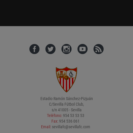
Estadio Ramón Sánchez-Pizjuán
C/Sevilla Fútbol Club,
s/n 41005 - Sevilla
Teléfono:
954 53 53 53
Fax:
954 536 061
Email:
sevillafc@sevillafc.com