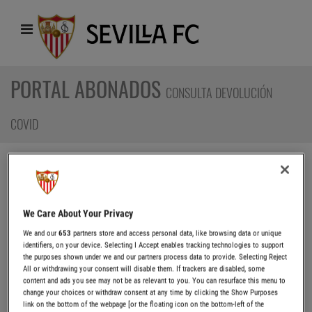
PORTAL ABONADOS
CONSULTA DEVOLUCIÓN
COVID
Portal abonados
Consulta devolución
DEVOLUCIONES PARTIDOS CON AFORO
We Care About Your Privacy
REDUCIDO TEMPORADA 2021/22
We and our
653
partners store and access personal data, like browsing data or unique
identifiers, on your device. Selecting I Accept enables tracking technologies to support
the purposes shown under we and our partners process data to provide. Selecting Reject
Desde este apartado puede usted consultar y realizar las
All or withdrawing your consent will disable them. If trackers are disabled, some
gestiones pertinentes a las devoluciones que le corresponden
content and ads you see may not be as relevant to you. You can resurface this menu to
con motivo de los partidos con aforo reducido no disfrutados.
change your choices or withdraw consent at any time by clicking the Show Purposes
link on the bottom of the webpage [or the floating icon on the bottom-left of the